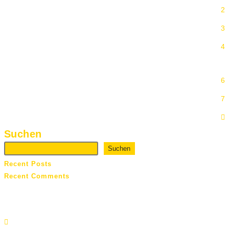
2
3
4
5
6
7
Suchen
Suchen
Recent Posts
Recent Comments
Es sind keine Kommentare vorhanden.
Copyright 2025 Büromöbel TOP Mülheim GmbH - Alle Rechte
vorbehalten