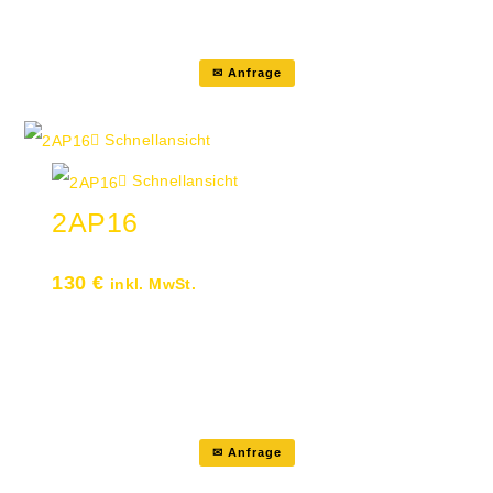
cmMaße: B: 200 cm · T: 43 cm
✉ Anfrage
Schnellansicht
Schnellansicht
2AP16
130
€
inkl. MwSt.
AbdeckplatteTiefe 43 cmBreite 160
cmMaße: B: 160 cm · T: 43 cm
✉ Anfrage