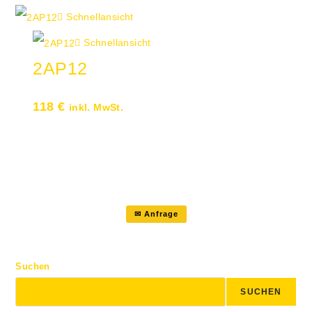
Schnellansicht
Schnellansicht
2AP12
118
€
inkl. MwSt.
AbdeckplatteTiefe 43 cmBreite 120
cmMaße: B: 120 cm · T: 43 cm
✉ Anfrage
Suchen
SUCHEN