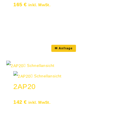
165
€
inkl. MwSt.
AbdeckplatteTiefe 43 cmBreite 240
cmMaße: B: 240 cm · T: 43 cm
✉ Anfrage
Schnellansicht
Schnellansicht
2AP20
142
€
inkl. MwSt.
AbdeckplatteTiefe 43 cmBreite 200