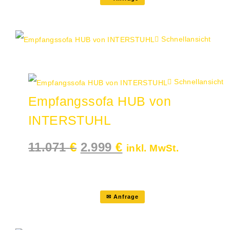
Schnellansicht
Angebot!
Schnellansicht
Empfangssofa HUB von
INTERSTUHL
Ursprünglicher
Aktueller
11.071
€
2.999
€
inkl. MwSt.
Preis
Preis
war:
ist:
11.071 €
2.999 €.
✉ Anfrage