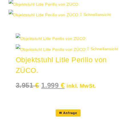
Schnellansicht
Angebot!
Schnellansicht
Objektstuhl Litle Perillo von
ZÜCO.
Ursprünglicher
Aktueller
3.951
€
1.999
€
inkl. MwSt.
Preis
Preis
war:
ist:
3.951 €
1.999 €.
✉ Anfrage