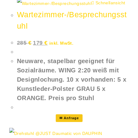
Schnellansicht
Wartezimmer-/Besprechungsst
uhl
Ursprünglicher
Aktueller
285
€
179
€
inkl. MwSt.
Preis
Preis
war:
ist:
285 €
179 €.
Neuware, stapelbar geeignet für
Sozialräume. WING 2:20 weiß mit
Designlochung. 10 x vorhanden: 5 x
Kunstleder-Polster GRAU 5 x
ORANGE. Preis pro Stuhl
✉ Anfrage