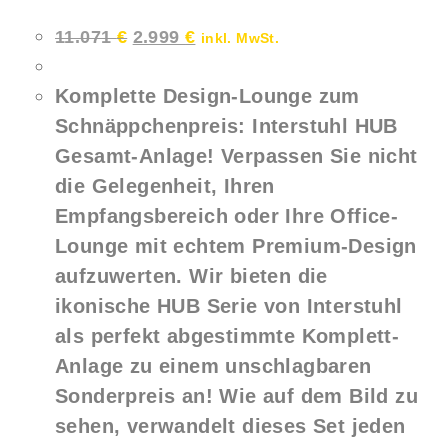
Ursprünglicher
Aktueller
11.071
€
2.999
€
inkl. MwSt.
Preis
Preis
war:
ist:
11.071 €
2.999 €.
Komplette Design-Lounge zum
Schnäppchenpreis: Interstuhl HUB
Gesamt-Anlage! Verpassen Sie nicht
die Gelegenheit, Ihren
Empfangsbereich oder Ihre Office-
Lounge mit echtem Premium-Design
aufzuwerten. Wir bieten die
ikonische HUB Serie von Interstuhl
als perfekt abgestimmte Komplett-
Anlage zu einem unschlagbaren
Sonderpreis an! Wie auf dem Bild zu
sehen, verwandelt dieses Set jeden