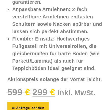
garantieren.
Anpassbare Armlehnen:
2-fach
verstellbare Armlehnen entlasten
Schultern sowie Nacken spürbar und
lassen sich perfekt abstimmen.
Flexibler Einsatz:
Hochwertiges
Fußgestell mit Universalrollen, die
gleichermaßen für harte Böden (wie
Parkett/Laminat) als auch für
Teppichböden ideal geeignet sind.
Aktionspreis solange der Vorrat reicht.
599
€
299
€
Ursprünglicher
Aktueller
inkl. MwSt.
Preis
Preis
war:
ist:
599 €
299 €.
✉ Anfrage senden