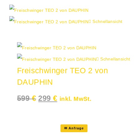
Schnellansicht
Angebot!
Schnellansicht
Freischwinger TEO 2 von
DAUPHIN
Ursprünglicher
Aktueller
599
€
299
€
inkl. MwSt.
Preis
Preis
war:
ist:
599 €
299 €.
✉ Anfrage