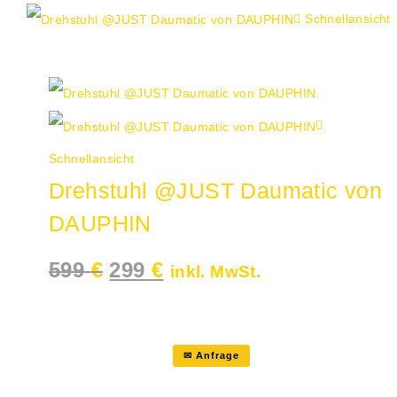
Schnellansicht
Angebot!
Schnellansicht
Drehstuhl @JUST Daumatic von
DAUPHIN
Ursprünglicher
Aktueller
599
€
299
€
inkl. MwSt.
Preis
Preis
war:
ist:
599 €
299 €.
✉ Anfrage