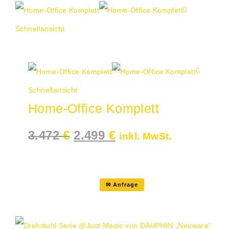
Schnellansicht
Angebot!
Schnellansicht
Home-Office Komplett
Ursprünglicher
Aktueller
3.472
€
2.499
€
inkl. MwSt.
Preis
Preis
war:
ist:
3.472 €
2.499 €.
✉ Anfrage