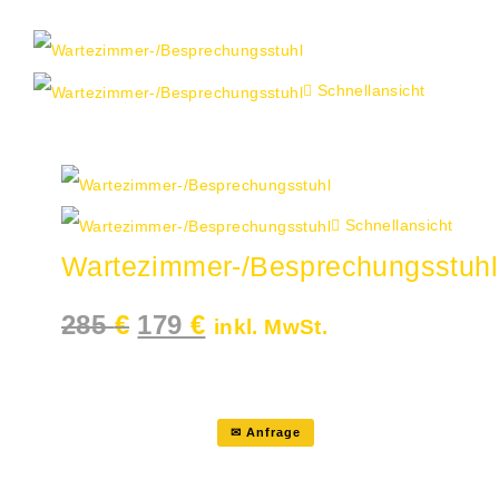
Schnellansicht
Angebot!
Schnellansicht
Wartezimmer-/Besprechungsstuhl
Ursprünglicher
Aktueller
285
€
179
€
inkl. MwSt.
Preis
Preis
war:
ist:
285 €
179 €.
✉ Anfrage