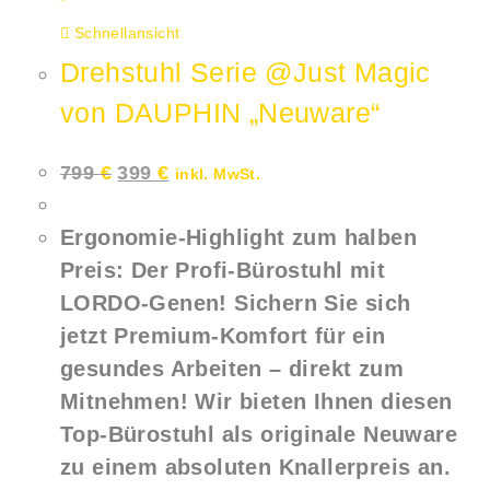
Schnellansicht
Drehstuhl Serie @Just Magic
von DAUPHIN „Neuware“
Ursprünglicher
Aktueller
799
€
399
€
inkl. MwSt.
Preis
Preis
war:
ist:
799 €
399 €.
Ergonomie-Highlight zum halben
Preis: Der Profi-Bürostuhl mit
LORDO-Genen! Sichern Sie sich
jetzt Premium-Komfort für ein
gesundes Arbeiten – direkt zum
Mitnehmen! Wir bieten Ihnen diesen
Top-Bürostuhl als originale Neuware
zu einem absoluten Knallerpreis an.