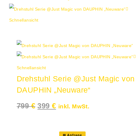
Schnellansicht
Angebot!
Schnellansicht
Drehstuhl Serie @Just Magic von
DAUPHIN „Neuware“
Ursprünglicher
Aktueller
799
€
399
€
inkl. MwSt.
Preis
Preis
war:
ist:
799 €
399 €.
✉ Anfrage