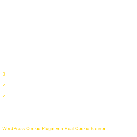
Copyright 2025 Büromöbel TOP Mülheim GmbH - Alle Rechte
vorbehalten
×
×
Warenkorb
WordPress Cookie Plugin von Real Cookie Banner