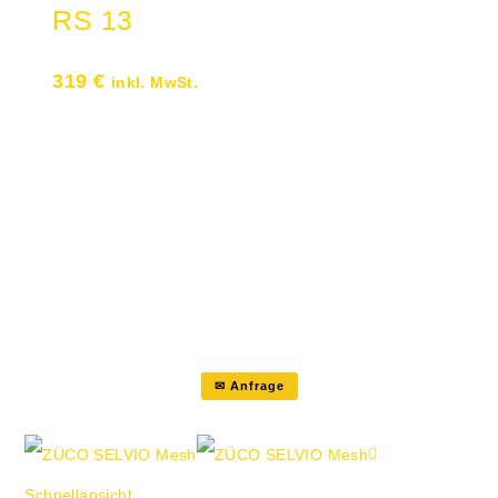
RS 13
319
€
inkl. MwSt.
Drehstuhl mit Gewichtsautomatik
Sitztiefen- Neige- und Lordosen-
Verstellung Rückenlehne vorne/hinten
arretierbar Armlehne mit 4
Funktionen Stoff Lucia schwarz
Gestell schwarz Universalrollen
✉ Anfrage
Schnellansicht