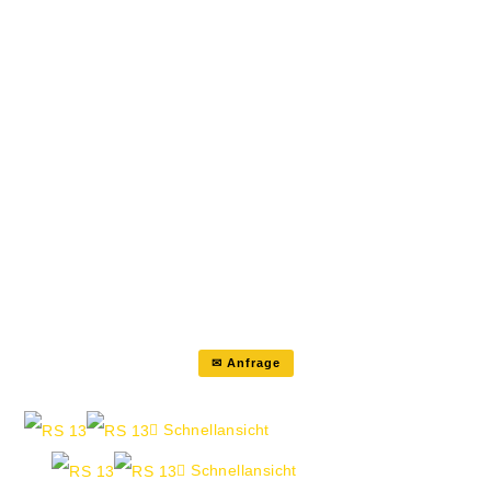
Ihr Rücken perfekt in Form bleibt. Der
Aeris Muvman ist der ideale
Stehhocker für alle Die zwischen
Sitzen und Stehen wechseln möchten.
Dank der stufenlosen
Höhenverstellung passt sich der
Muvman Stuhl flexibel an jede
Körpergröße und Arbeitsumgebung
an –…
✉ Anfrage
Schnellansicht
Schnellansicht