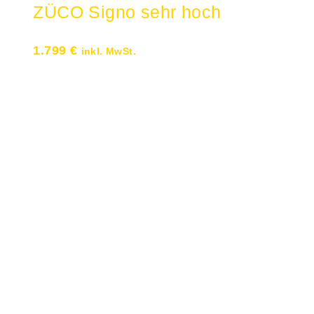
ZÜCO Signo sehr hoch
1.799
€
inkl. MwSt.
Leder-Komfort-Drehsessel mit
Design-Rückenlehnenbügel Markante
schlanke Rückenlehnengestaltung
Metallteile Aluminium poliert oder
schwarz (Black Edition) Rückenlehne
sehr hoch Sitz und Rücken mit
hochwertigem Lederbezug Große
Farbauswahl Mit Minderpreis auch in
Stoffbezug erhältlich Lieferzeit ca. 5
Wochen