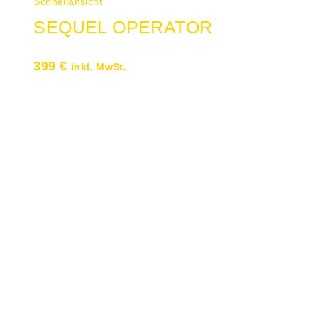
Schnellansicht
SEQUEL OPERATOR
399
€
inkl. MwSt.
Sitz und Rücken in Stoff schwarz
Ergonomische Rückenlehne,
Lumbalstütze höhenverstellbar
Syncro-Evolution-Technik mit
vorwählbarer Sitzneigung zur
Aufrichtung des Beckens Armlehne in
Höhe und Tiefe individuell einstellbar
Rückenlehnen-Anlehndruck mit
Schnellverstellung Verstellbare
Sitztiefe für unterschiedlich große