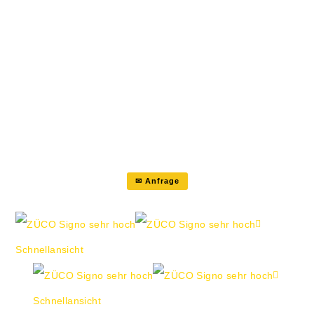
nachempfunden. Die Nackenstütze ist
in die Rückenlehne integriert Die
integrierte Lumbalstütze ist stufenlos
7 cm höhenverstellbar
Rückenlehnenbügel Anbindung der
Armlehnen und das Design-Fußkreuz
sind aus edlem poliertem…
✉ Anfrage
Schnellansicht
Schnellansicht