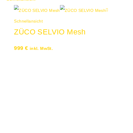
Schnellansicht
ZÜCO SELVIO Mesh
999
€
inkl. MwSt.
Selvio Mesh ist eine Symbiose aus
markantem Design und perfekter
Ergonomie Designer Rüdiger Schaak
entwarf den Drehsessel als echten
Hingucker Die hohe Schlanke Netz-
Rückenlehne ist mit Ihrem
unverkennbaren Design der Doppel-S-
Kurve der Wirbelsäule