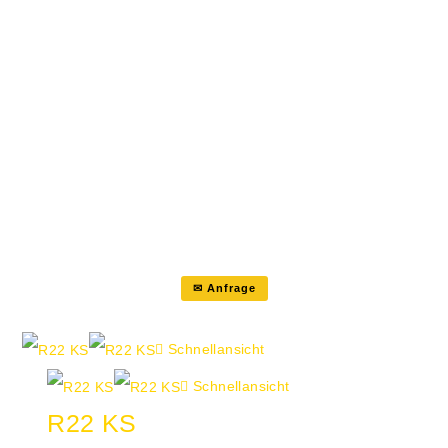
Bewegungsablauf bis -4° durch eine
dreigeteilte Sitzschale mit aktiver
Beckenkammstütze Zweilagige
Komfortable Netz-Rückenlehne
Rückenlehnenbügel Aluminium
poliert Poliertes Fußkreuz Edle
Nahtführung der Polsterteile Sitz
und…
✉ Anfrage
Schnellansicht
Schnellansicht
R22 KS