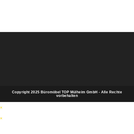
Es sind keine Kommentare vorhanden.
Copyright 2025 Büromöbel TOP Mülheim GmbH - Alle Rechte
vorbehalten
×
×
Warenkorb