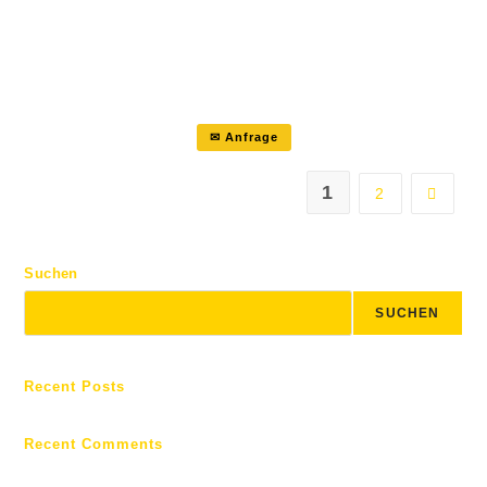
das Becken nach vorne geschoben
und damit der komplette Oberkörper
aufgerichtet.…
✉ Anfrage
1
2
Suchen
SUCHEN
Recent Posts
Recent Comments