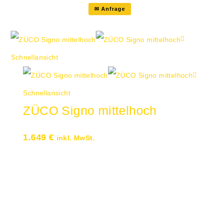
✉ Anfrage
Schnellansicht
Schnellansicht
ZÜCO Signo mittelhoch
1.649
€
inkl. MwSt.
Leder-Komfort-Drehsessel mit
Design-Rückenlehnenbügel Markante
schlanke Rückenlehnengestaltung
Metallteile Aluminium poliert oder