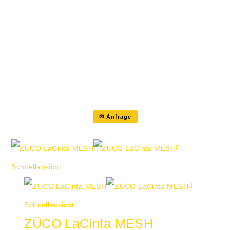
schwarz (Black Edition) Rückenlehne
mittelhoch Sitz und Rücken mit
hochwertigem Lederbezug Große
Farbauswahl Mit Minderpreis auch in
Stoffbezug erhältlich Lieferzeit ca. 5
Wochen
✉ Anfrage
Schnellansicht
Schnellansicht
ZÜCO LaCinta MESH