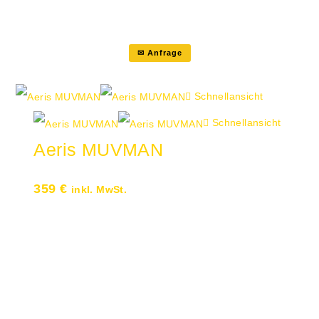
dick Universalrollen für alle Böden
✉ Anfrage
Schnellansicht
Schnellansicht
Aeris MUVMAN
359
€
inkl. MwSt.
Qualität, die trägt: Jedes Modell
unserer Auswahl ist ein Versprechen
an Ihre Haltung. Hochwertige
Synchronmechaniken und eine aktive
Lordosenstütze sorgen dafür, dass