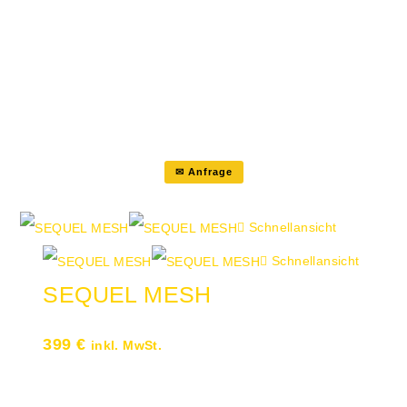
Personen Belastbar bis 150 kg
Herstellergarantie: 10 Jahre (gemäß
Garantiebedingungen) Gestell
schwarz, Universalrollen für alle
Böden
✉ Anfrage
Schnellansicht
Schnellansicht
SEQUEL MESH
399
€
inkl. MwSt.
Sitz Stoff, Rücken Netzgewebe,