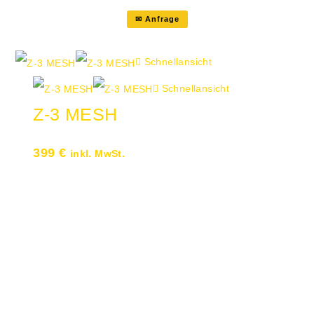
✉ Anfrage
Schnellansicht
Schnellansicht
Z-3 MESH
399
€
inkl. MwSt.
Drehstuhl mit hohem Mesh-Rücken
(Netz) Stoff schwarz Sitz/Rücken
Strickdesign Rücken
höhenverstellbar Lordosenstütze
tiefenverstellbar Armlehne mit 4
Funktionen Breiter Komfort-Sitz Extra