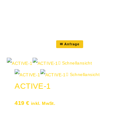
Anlehndruck der Rückenlehne ganz
bequem seitlich einstellbar Chic: An
Rücken…
✉ Anfrage
Schnellansicht
Schnellansicht
ACTIVE-1
419
€
inkl. MwSt.
Polster-Rückenlehne Stoffbezug:
Manhattan schwarz Seitenböden: