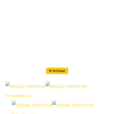
Mesh anthrazit Syncron-Mechanik mit
Anlehndruckregulierung Manuelle
Sitzneigung Sitz-Tiefenverstellung
Lordosenstütze 2-fach verstellbar
(Höhe/Tiefe) Dicker Komfortsitz für
ermüdungsfreies Arbeiten Armlehne
2-fach verstellbar Fuß schwarz mit
Universalrollen
✉ Anfrage
Schnellansicht