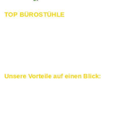
TOP BÜROSTÜHLE
Wir präsentieren Ihnen hier in Kürze eine Auswahl
hochwertiger Bürostühle. Schauen Sie bald wieder
vorbei!
Unsere Vorteile auf einen Blick:
Persönliche Betreuung:
Wir begleiten Sie von der ersten Idee bis zur
vollständigen Umsetzung des Projekts.
Professionelle Planung:
Mit moderner Technik visualisieren wir Ihre neue
Arbeitswelt.