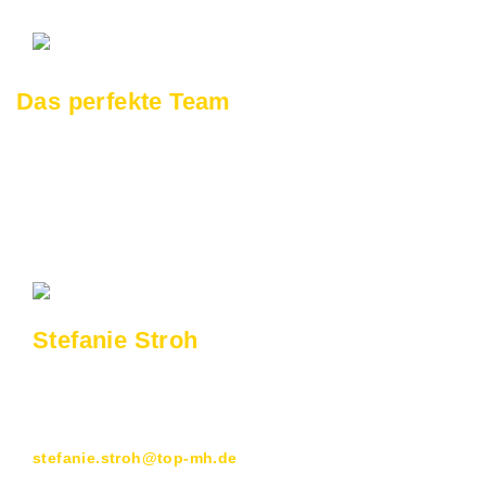
Das perfekte Team
Unser engagiertes Team vereint Fachwissen, Kreativität
und Leidenschaft, um Ihre Büro- und Arbeitsumgebung
optimal zu planen. Gemeinsam setzen wir Ihre Vision in
durchdachte Konzepte um – für Räume, die begeistern
und perfekt zu Ihren Anforderungen passen.
Stefanie Stroh
Geschäftsleitung
CAD-Objektplanung
0208 437 80 12
stefanie.stroh@top-mh.de