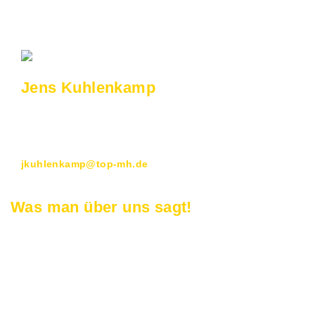
Jens Kuhlenkamp
Gebietsverkaufsleiter
Quality Office – Consultant
0208 437 80 15
jkuhlenkamp@top-mh.de
Was man über uns sagt!
Unsere Kunden schätzen unsere individuelle Beratung,
die hohe Qualität unserer Möbel sowie die
maßgeschneiderten Lösungen, die wir bieten. Erfahren
Sie, warum wir für Ärzte, Anwälte, Kreative und
Privatpersonen die erste Wahl sind – überzeugen Sie sich
selbst!