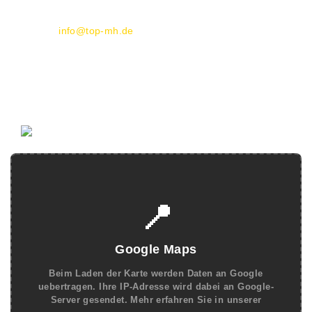
E-Mail:
info@top-mh.de
Öffnungszeiten:
Mo.-Fr.:
10.00-19.00 Uhr
Samstag:
10.00-18.00 Uhr
📍
Google Maps
Beim Laden der Karte werden Daten an Google
uebertragen. Ihre IP-Adresse wird dabei an Google-
Server gesendet. Mehr erfahren Sie in unserer