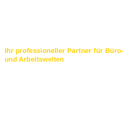
Individuelle Lösungen:
Jede Planung ist einzigartig und auf Sie abgestimmt.
Fundgrube mit Schnäppchen:
Ausstellungsstücke zu attraktiven Preisen.
Ihr professioneller Partner für Büro-
und Arbeitswelten
Unabhängig davon, ob Sie als Anwalt,
Marketingagentur oder Facharzt tätig sind
– wir stehen Ihnen als verlässlicher
Partner für die Planung und Umsetzung
Ihrer Arbeitsumgebung zur Seite. Ob es
sich um eine umfassende
Büroeinrichtung, ein perfekt gestaltetes
Home-Office oder ein privates