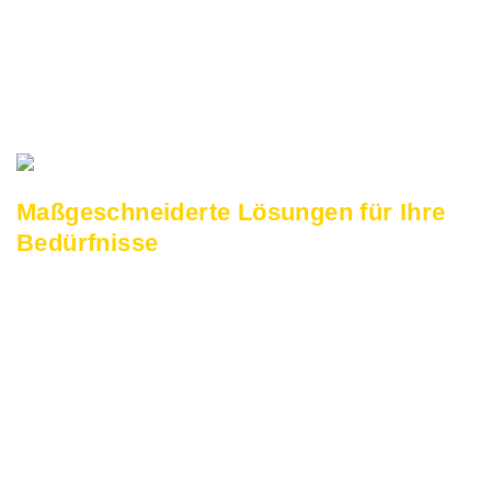
Arbeitszimmer handelt: Unser Fokus liegt
auf einer persönlichen, individuellen
Beratung und Betreuung, die genau auf
Ihre Anforderungen abgestimmt ist.
Maßgeschneiderte Lösungen für Ihre
Bedürfnisse
Unser erfahrenes Team erstellt für Sie mit
modernster Planungssoftware ein
durchdachtes Konzept für Ihre neue
Büroausstattung – präzise, kreativ und
auf Ihre Branche zugeschnitten. Gerne
kommen wir zu Ihnen vor Ort, um mit
unserem
professionellen Aufmaß-Service