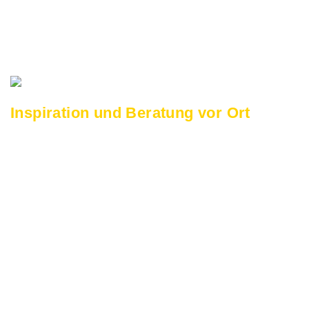
sicherzustellen, dass jede Lösung
passgenau umgesetzt wird.
Inspiration und Beratung vor Ort
Besuchen Sie unsere
800 m² große
Ausstellung
in Mülheim an der Ruhr, nur
einen Steinwurf vom Rhein-Ruhr-Zentrum
entfernt. Hier präsentieren wir Ihnen
aktuelle Büromöbelserien, die Sie direkt
ausprobieren können – von
ergonomischen Bürostühlen bis hin zu
maßgeschneiderten Arbeitsplatzlösungen.
Unsere
kompetente Beratung
vor Ort hilft