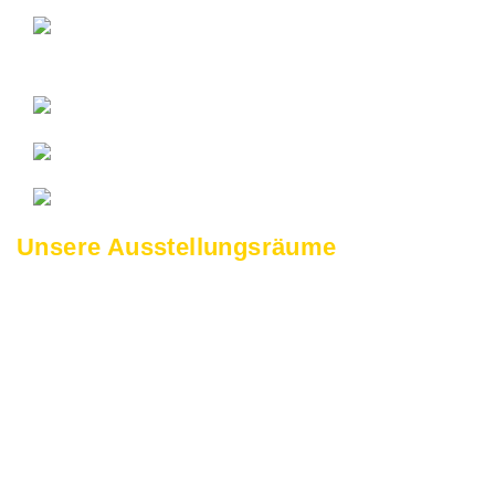
Unsere Ausstellungsräume
Tauchen Sie ein in moderne Bürowelten und entdecken
Sie innovative Lösungen für Ihre Arbeitsumgebung.
In unseren Räumen zeigen wir, wie Design und
Funktionalität perfekt harmonieren. Gemeinsam mit Ihnen
entwickeln wir maßgeschneiderte Konzepte, die genau zu
Ihren Bedürfnissen passen.
Lassen Sie sich inspirieren – wir freuen uns darauf, mit
Ihnen Ihre Visionen zu planen und umzusetzen!