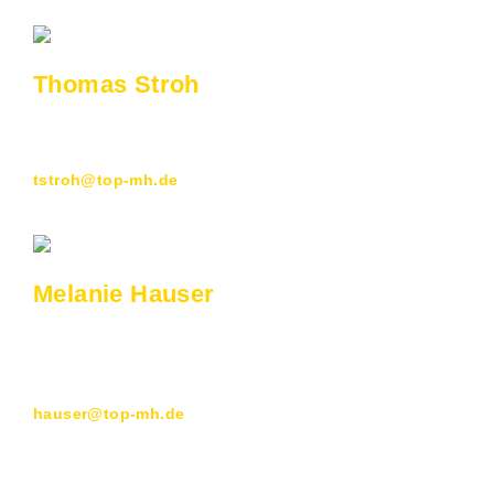
Thomas Stroh
Geschäftsleitung
0208 437 80 11
tstroh@top-mh.de
Melanie Hauser
Einrichtungsberaterin
und Disponentin
0208 437 80 16
hauser@top-mh.de